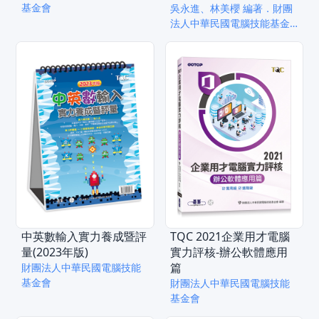
基金會
教學檔)
吳永進、林美櫻 編著．財團
法人中華民國電腦技能基金
會 總策劃
中英數輸入實力養成暨評
TQC 2021企業用才電腦
量(2023年版)
實力評核-辦公軟體應用
篇
財團法人中華民國電腦技能
基金會
財團法人中華民國電腦技能
基金會