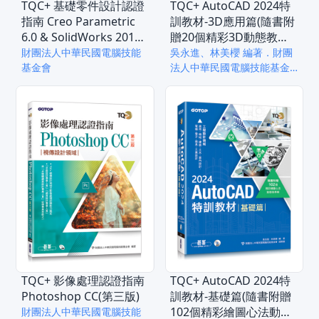
TQC+ 基礎零件設計認證
TQC+ AutoCAD 2024特
指南 Creo Parametric
訓教材-3D應用篇(隨書附
6.0 & SolidWorks 2018
贈20個精彩3D動態教學
& Inventor 2018
檔)
財團法人中華民國電腦技能
吳永進、林美櫻 編著．財團
基金會
法人中華民國電腦技能基金
會 總策劃
TQC+ 影像處理認證指南
TQC+ AutoCAD 2024特
Photoshop CC(第三版)
訓教材-基礎篇(隨書附贈
102個精彩繪圖心法動態
財團法人中華民國電腦技能