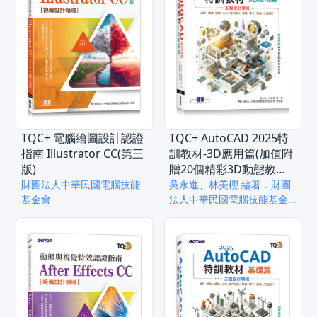
TQC+ 電腦繪圖設計認證
TQC+ AutoCAD 2025特
指南 Illustrator CC(第三
訓教材-3D應用篇(加值附
版)
贈20個精彩3D動態教學
檔)
財團法人中華民國電腦技能
吳永進、林美櫻 編著．財團
基金會
法人中華民國電腦技能基金
會 總策劃