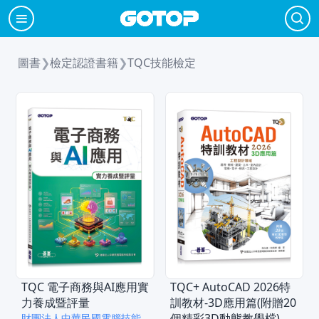
圖書
❯
檢定認證書籍
❯
TQC技能檢定
TQC 電子商務與AI應用實
TQC+ AutoCAD 2026特
力養成暨評量
訓教材-3D應用篇(附贈20
個精彩3D動態教學檔)
財團法人中華民國電腦技能