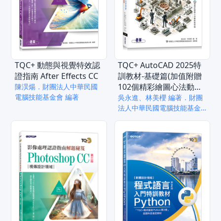
TQC+ 動態與視覺特效認
TQC+ AutoCAD 2025特
證指南 After Effects CC
訓教材-基礎篇(加值附贈
102個精彩繪圖心法動態
陳淏煬．財團法人中華民國
電腦技能基金會 編著
教學檔)
吳永進、林美櫻 編著．財團
法人中華民國電腦技能基金
會 總策劃