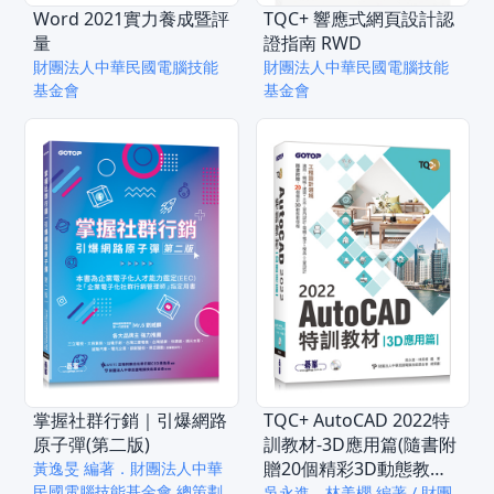
Word 2021實力養成暨評
TQC+ 響應式網頁設計認
量
證指南 RWD
財團法人中華民國電腦技能
財團法人中華民國電腦技能
基金會
基金會
掌握社群行銷｜引爆網路
TQC+ AutoCAD 2022特
原子彈(第二版)
訓教材-3D應用篇(隨書附
贈20個精彩3D動態教學
黃逸旻 編著．財團法人中華
民國電腦技能基金會 總策劃
檔)
吳永進、林美櫻 編著 / 財團