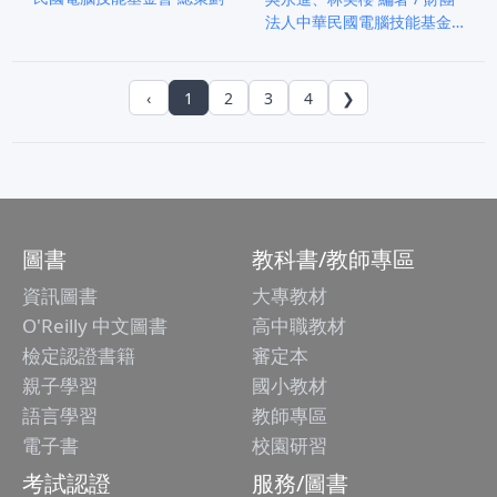
法人中華民國電腦技能基金
會 總策劃
‹
1
2
3
4
❯
圖書
教科書/教師專區
資訊圖書
大專教材
O'Reilly 中文圖書
高中職教材
檢定認證書籍
審定本
親子學習
國小教材
語言學習
教師專區
電子書
校園研習
考試認證
服務/圖書