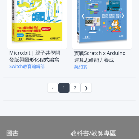
Micro:bit｜親子共學開
實戰Scratch x Arduino
發版與圖形化程式編寫
運算思維能力養成
Switch教育編輯部
吳紹裳
‹
1
2
❯
圖書
教科書/教師專區