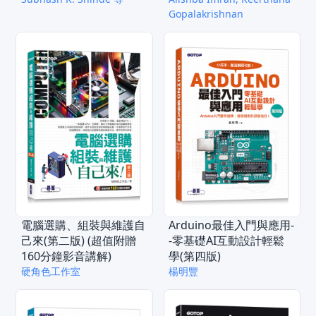
Gopalakrishnan
電腦選購、組裝與維護自
Arduino最佳入門與應用-
己來(第二版) (超值附贈
-零基礎AI互動設計輕鬆
160分鐘影音講解)
學(第四版)
硬角色工作室
楊明豐