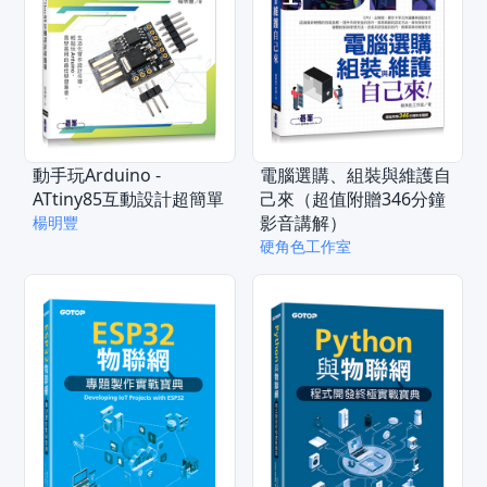
動手玩Arduino -
電腦選購、組裝與維護自
ATtiny85互動設計超簡單
己來（超值附贈346分鐘
影音講解）
楊明豐
硬角色工作室