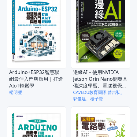
Arduino+ESP32智慧聯
邊緣AI－使用NVIDIA
網最佳入門與應用｜打造
Jetson Orin Nano開發具
AIoT輕鬆學
備深度學習、電腦視覺與
生成式AI功能的ROS2機
楊明豐
CAVEDU教育團隊 曾吉弘、
器人
郭俊廷、楊子賢