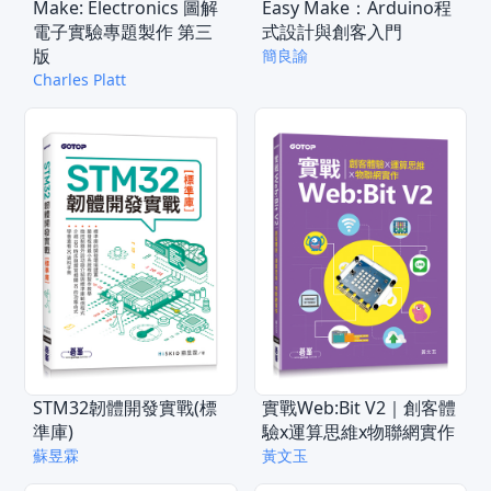
Make: Electronics 圖解
Easy Make：Arduino程
電子實驗專題製作 第三
式設計與創客入門
版
簡良諭
Charles Platt
STM32韌體開發實戰(標
實戰Web:Bit V2｜創客體
準庫)
驗x運算思維x物聯網實作
蘇昱霖
黃文玉