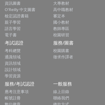
資訊圖書
大專教材
O'Reilly 中文圖書
高中職教材
檢定認證書籍
審定本
親子學習
國小教材
語言學習
教師專區
電子書
校園研習
考試認證
服務/圖書
考科總覽
校園購書
通識領域
徵求作譯者
資訊領域
設計領域
學習資源
服務/考試認證
一般服務
應考注意事項
線上目錄
帳號註冊
聯絡我們
數位徽章
繳款方式