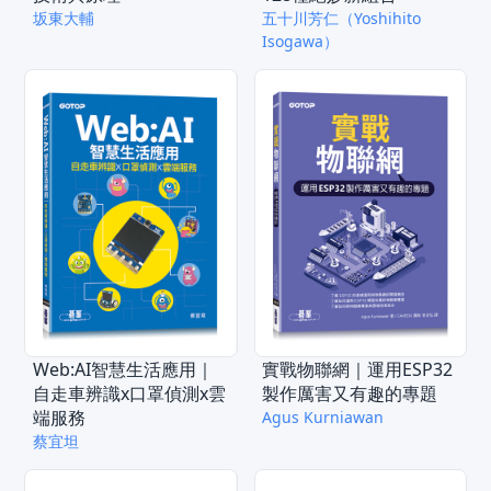
坂東大輔
五十川芳仁（Yoshihito
Isogawa）
Web:AI智慧生活應用｜
實戰物聯網｜運用ESP32
自走車辨識x口罩偵測x雲
製作厲害又有趣的專題
端服務
Agus Kurniawan
蔡宜坦