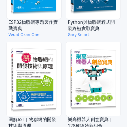
ESP32物聯網專題製作實
Python與物聯網程式開
戰寶典
發終極實戰寶典
Vedat Ozan Oner
Gary Smart
圖解IoT｜物聯網的開發
樂高機器人創意寶典｜
技術與原理
128種絕妙新組合