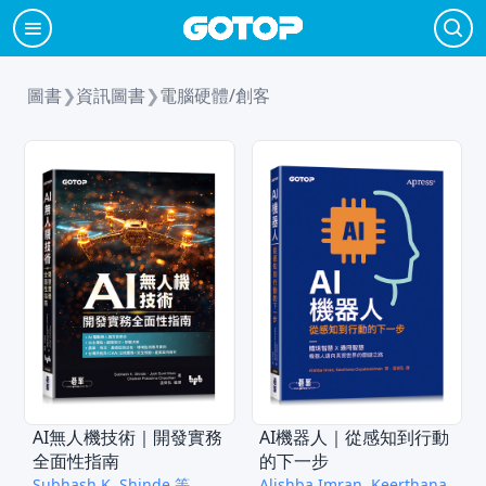
圖書
❯
資訊圖書
❯
電腦硬體/創客
AI無人機技術｜開發實務
AI機器人｜從感知到行動
全面性指南
的下一步
Subhash K. Shinde 等
Alishba Imran, Keerthana