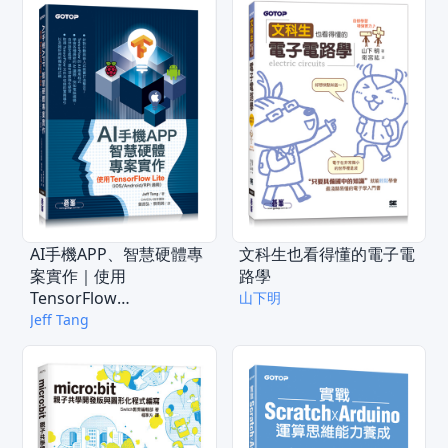
AI手機APP、智慧硬體專
文科生也看得懂的電子電
案實作｜使用
路學
TensorFlow
山下明
Lite（iOS/Android/RPi
Jeff Tang
適用）