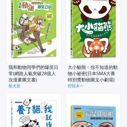
我和動物同學們的爆笑日
大小貓熊：你不知道的動
常(網路人氣突破28億人
物小祕密(日本SMA大賽
次漫畫圖文書)
特別獎動物圖文小劇場)
柴犬君
狩陸木一