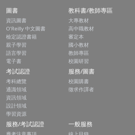
圖書
教科書/教師專區
資訊圖書
大專教材
O'Reilly 中文圖書
高中職教材
檢定認證書籍
審定本
親子學習
國小教材
語言學習
教師專區
電子書
校園研習
考試認證
服務/圖書
考科總覽
校園購書
通識領域
徵求作譯者
資訊領域
設計領域
學習資源
服務/考試認證
一般服務
應考注意事項
線上目錄