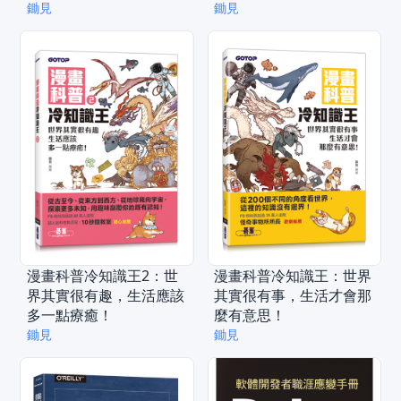
鋤見
鋤見
漫畫科普冷知識王2：世
漫畫科普冷知識王：世界
界其實很有趣，生活應該
其實很有事，生活才會那
多一點療癒！
麼有意思！
鋤見
鋤見