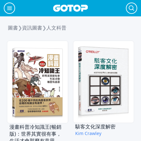
圖書
❯
資訊圖書
❯
人文科普
駭客文化深度解密
漫畫科普冷知識王(暢銷
版)：世界其實很有事，
Kim Crawley
生活才會那麼有意思