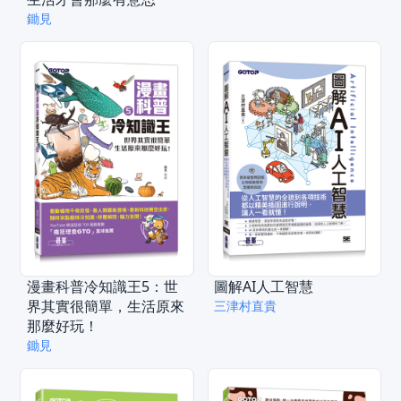
鋤見
漫畫科普冷知識王5：世
圖解AI人工智慧
界其實很簡單，生活原來
三津村直貴
那麼好玩！
鋤見