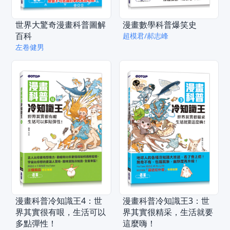
世界大驚奇漫畫科普圖解
漫畫數學科普爆笑史
百科
超模君/郝志峰
左卷健男
漫畫科普冷知識王4：世
漫畫科普冷知識王3：世
界其實很有哏，生活可以
界其實很精采，生活就要
多點彈性！
這麼嗨！