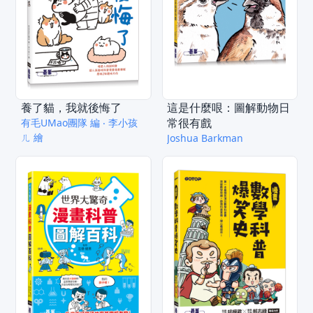
養了貓，我就後悔了
這是什麼哏：圖解動物日
常很有戲
有毛UMao團隊 編 ‧ 李小孩
ㄦ 繪
Joshua Barkman