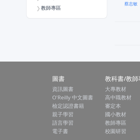
蔡志敏
教師專區
❯
圖書
教科書/教師
資訊圖書
大專教材
O'Reilly 中文圖書
高中職教材
檢定認證書籍
審定本
親子學習
國小教材
語言學習
教師專區
電子書
校園研習