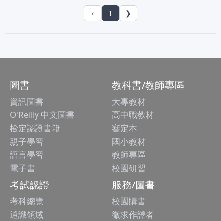
‹
1
❯
圖書
教科書/教師專區
資訊圖書
大專教材
O'Reilly 中文圖書
高中職教材
檢定認證書籍
審定本
親子學習
國小教材
語言學習
教師專區
電子書
校園研習
考試認證
服務/圖書
考科總覽
校園購書
通識領域
徵求作譯者