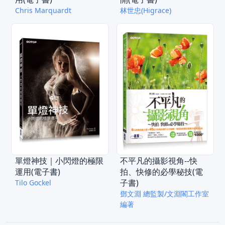
Chris Marquardt
林世忠(Higrace)
單燈神技｜小閃燈的極限
不平凡的攝影視角--快
運用(電子書)
拍、快修的必學秘技(電
子書)
Tilo Gockel
鄧文淵 總監製/文淵閣工作室
編著