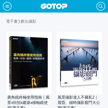
電子書
❯
數位攝影
廣角鏡終極使用指南｜風
風景攝影達人不藏私2｜
景x街拍x建築x移軸鏡使
晨昏、縮時攝影竅門大公
用(電子書)
開(電子書)