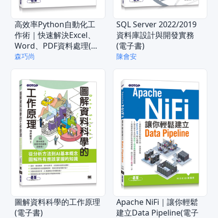
高效率Python自動化工
SQL Server 2022/2019
作術｜快速解決Excel、
資料庫設計與開發實務
Word、PDF資料處理(電
(電子書)
子書)
森巧尚
陳會安
圖解資料科學的工作原理
Apache NiFi｜讓你輕鬆
(電子書)
建立Data Pipeline(電子