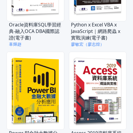
Oracle資料庫SQL學習經
Python x Excel VBA x
典-融入OCA DBA國際認
JavaScript｜網路爬蟲 x
證(電子書)
實戰演練(電子書)
辜輝趂
廖敏宏（廖志煌）
Power BI金融大數據分
Access 2019資料庫系統