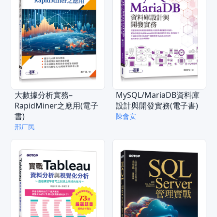
大數據分析實務–
MySQL/MariaDB資料庫
RapidMiner之應用(電子
設計與開發實務(電子書)
書)
陳會安
邢厂民