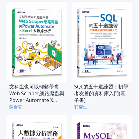
文科生也可以輕鬆學會
SQL的五十道練習：初學
Web Scraper網路爬蟲與
者友善的資料庫入門(電
Power Automate X
子書)
Excel大數據分析(電子書)
陳會安
郭耀仁