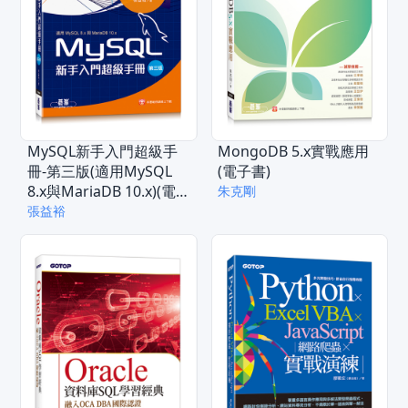
MySQL新手入門超級手
MongoDB 5.x實戰應用
冊-第三版(適用MySQL
(電子書)
8.x與MariaDB 10.x)(電子
朱克剛
書)
張益裕