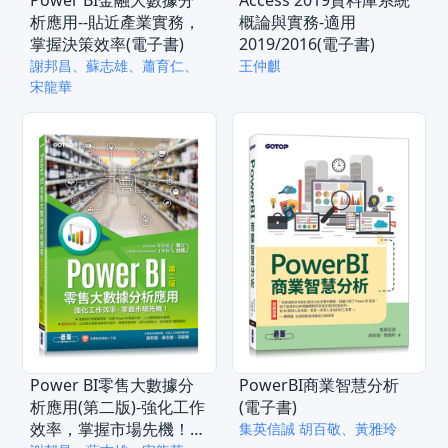
析應用--貼近產業實務，
概論與實務-適用
掌握決策效率(電子書)
2019/2016(電子書)
謝邦昌、蘇志雄、蕭育仁、
王仲麒
宋龍華
Power BI零售大數據分
PowerBI商業智慧分析
析應用(第二版)-強化工作
(電子書)
效率，掌握市場先機！
集英信誠 胡百敬、黃雅玲