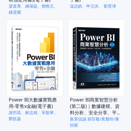
梁直青、鍾瑞益、鄧惟元、
温志皓、申元洪、 劉育津
鍾震耀
Power BI大數據實戰應
Power BI商業智慧分析
用-零售x金融(電子書)
(第二版)｜數據建模、資
料分析、安全分享、平台
謝邦昌、蘇志雄、宋龍華、
鄭歆蕊
管理與監控(電子書)
集英信誠 胡百敬/黃雅玲/康
怡絜