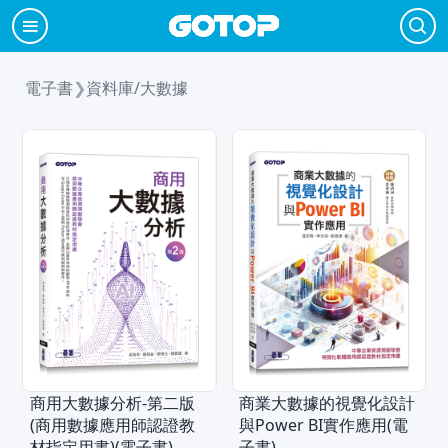
電子書
❯
資料庫/大數據
商用大數據分析-第二版
商業大數據的視覺化設計
(商用數據應用師認證教
與Power BI實作應用(電
材指定用書)(電子書)
子書)