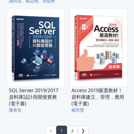
(電子書)
謝邦昌、蘇志雄、宋龍華
SQL Server 2019/2017
Access 2019嚴選教材！
資料庫設計與開發實務
資料庫建立．管理．應用
(電子書)
(電子書)
陳會安
楊世瑩
‹
1
2
❯