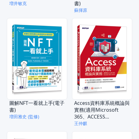
書)
増井敏克
蘇揮原
圖解NFT一看就上手(電子
Access資料庫系統概論與
書)
實務(適用Microsoft
365、ACCESS
増田雅史 (監修)
2021/2019)(電子書)
王仲麒