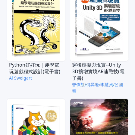
Python好好玩｜趣學電
穿梭虛擬與現實--Unity
玩遊戲程式設計(電子書)
3D擴增實境AR速戰技(電
子書)
Al Sweigart
曾偉凱/何昇隆/李慧貞/呂國
泰