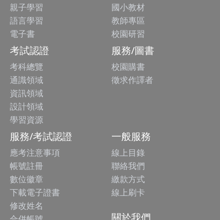
親子學習
國小教材
語言學習
教師專區
電子書
校園研習
考試認證
服務/圖書
考科總覽
校園購書
通識領域
徵求作譯者
資訊領域
設計領域
學習資源
服務/考試認證
一般服務
應考注意事項
線上目錄
帳號註冊
聯絡我們
數位徽章
繳款方式
下載電子證書
線上刷卡
修改姓名
關於我們
合併帳號