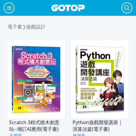
電子書
❯
遊戲設計
Scratch 3程式積木創意
Python遊戲開發講座｜
玩--增訂AI應用(電子書)
演算法篇(電子書)
王麗君
廣瀬豪