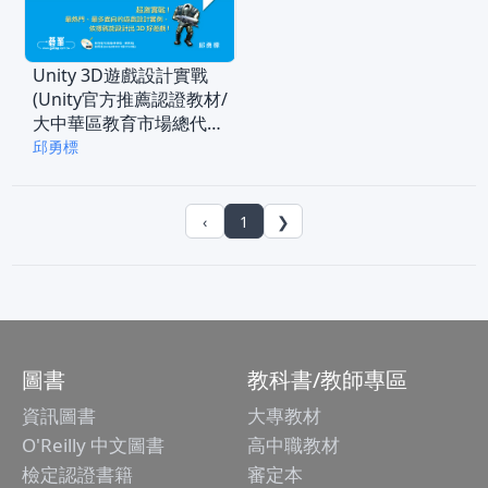
Unity 3D遊戲設計實戰
(Unity官方推薦認證教材/
大中華區教育市場總代理
商推薦用書)(電子書)
邱勇標
‹
1
❯
圖書
教科書/教師專區
資訊圖書
大專教材
O'Reilly 中文圖書
高中職教材
檢定認證書籍
審定本