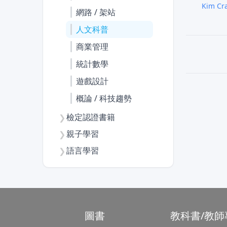
Kim Cr
網路 / 架站
人文科普
商業管理
統計數學
遊戲設計
概論 / 科技趨勢
檢定認證書籍
❯
親子學習
❯
語言學習
❯
圖書
教科書/教師