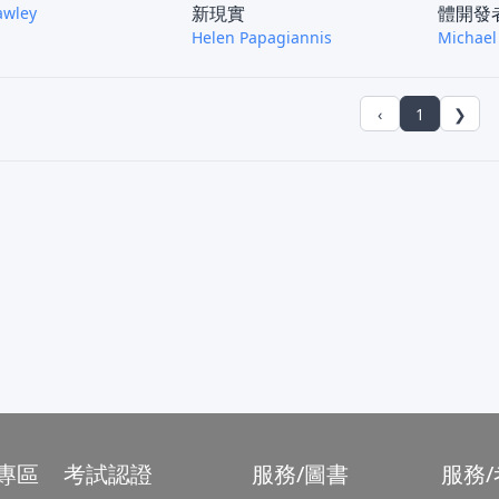
新現實
體開發
awley
Helen Papagiannis
Michael
‹
1
❯
專區
考試認證
服務/圖書
服務