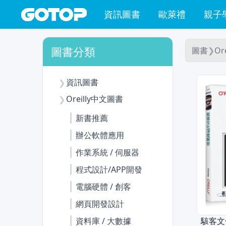
資訊圖書
歐萊禮
親子
圖書分類
圖書
❯
Or
資訊圖書
❯
Oreilly中文圖書
❯
新書推薦
辦公軟體應用
作業系統 / 伺服器
程式設計/APP開發
電腦硬體 / 創客
網頁開發設計
駭客文
資料庫 / 大數據