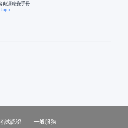
者職涯應變手冊
 Lopp
/考試認證
一般服務