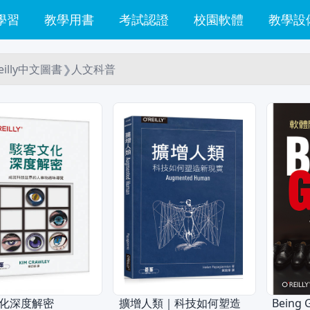
學習
教學用書
考試認證
校園軟體
教學設
eilly中文圖書
❯
人文科普
化深度解密
擴增人類｜科技如何塑造
Being