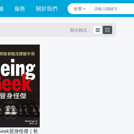
備
服務
關於我們
全部
顯示模式：
 Geek晉身怪傑 | 軟