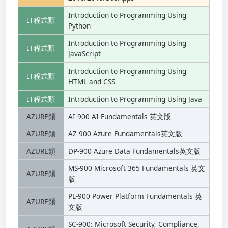
Introduction to Programming Using
IT程式類
Python
Introduction to Programming Using
IT程式類
JavaScript
Introduction to Programming Using
IT程式類
HTML and CSS
IT程式類
Introduction to Programming Using Java
AZURE類
AI-900 AI Fundamentals 英文版
AZURE類
AZ-900 Azure Fundamentals英文版
AZURE類
DP-900 Azure Data Fundamentals英文版
MS-900 Microsoft 365 Fundamentals 英文
AZURE類
版
PL-900 Power Platform Fundamentals 英
AZURE類
文版
SC-900: Microsoft Security, Compliance,