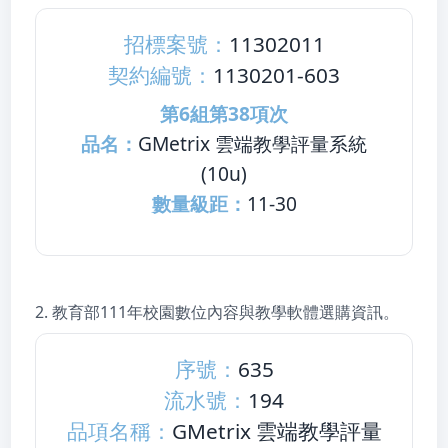
招標案號：
11302011
契約編號：
1130201-603
第6組第38項次
品名：
GMetrix 雲端教學評量系統
(10u)
數量級距：
11-30
2. 教育部111年校園數位內容與教學軟體
選購資訊
。
序號：
635
流水號：
194
品項名稱：
GMetrix 雲端教學評量