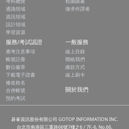
考科總覽
校園購書
通識領域
徵求作譯者
資訊領域
設計領域
學習資源
服務/考試認證
一般服務
應考注意事項
線上目錄
帳號註冊
聯絡我們
數位徽章
繳款方式
下載電子證書
線上刷卡
修改姓名
關於我們
合併帳號
預約考試
碁峯資訊股份有限公司 GOTOP INFORMATION INC.
台北市南港區三重路66號7樓之6 / 7F.-6, No.66,