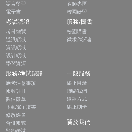
語言學習
教師專區
電子書
校園研習
考試認證
服務/圖書
考科總覽
校園購書
通識領域
徵求作譯者
資訊領域
設計領域
學習資源
服務/考試認證
一般服務
應考注意事項
線上目錄
帳號註冊
聯絡我們
數位徽章
繳款方式
下載電子證書
線上刷卡
修改姓名
關於我們
合併帳號
預約考試