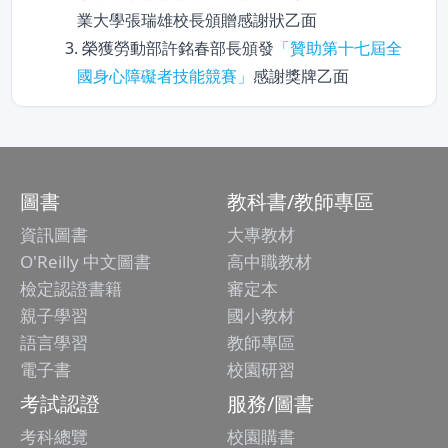
業大學張瑞雄校長頒贈感謝狀乙面
3. 榮獲勞動部許銘春部長頒發
「贊助第十七屆全
國身心障礙者技能競賽」
感謝獎牌乙面
圖書
教科書/教師專區
資訊圖書
大專教材
O'Reilly 中文圖書
高中職教材
檢定認證書籍
審定本
親子學習
國小教材
語言學習
教師專區
電子書
校園研習
考試認證
服務/圖書
考科總覽
校園購書