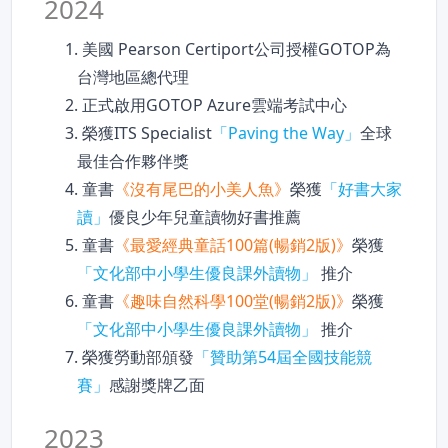
2024
1. 美國 Pearson Certiport公司授權GOTOP為
台灣地區總代理
2. 正式啟用GOTOP Azure雲端考試中心
3. 榮獲ITS Specialist
「Paving the Way」
全球
最佳合作夥伴獎
4. 童書
《沒有尾巴的小美人魚》
榮獲
「好書大家
讀」
優良少年兒童讀物好書推薦
5. 童書
《最愛經典童話100篇(暢銷2版)》
榮獲
「文化部中小學生優良課外讀物」
推介
6. 童書
《趣味自然科學100堂(暢銷2版)》
榮獲
「文化部中小學生優良課外讀物」
推介
7. 榮獲勞動部頒發
「贊助第54屆全國技能競
賽」
感謝獎牌乙面
2023