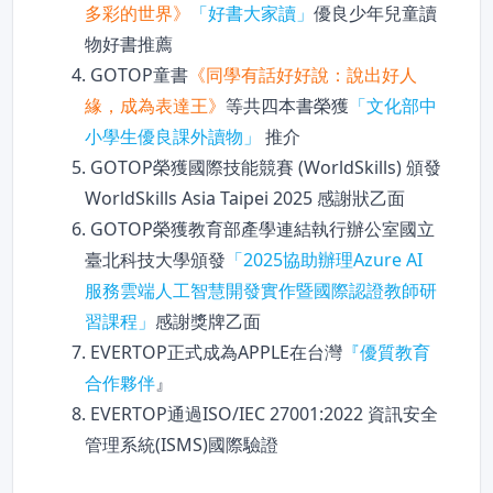
多彩的世界》
「好書大家讀」
優良少年兒童讀
物好書推薦
4. GOTOP童書
《同學有話好好說：說出好人
緣，成為表達王》
等共四本書榮獲
「文化部中
小學生優良課外讀物」
推介
5. GOTOP榮獲國際技能競賽 (WorldSkills) 頒發
WorldSkills Asia Taipei 2025 感謝狀乙面
6. GOTOP榮獲教育部產學連結執行辦公室國立
臺北科技大學頒發
「2025協助辦理Azure AI
服務雲端人工智慧開發實作暨國際認證教師研
習課程」
感謝獎牌乙面
7. EVERTOP正式成為APPLE在台灣
『優質教育
合作夥伴
』
8. EVERTOP通過ISO/IEC 27001:2022 資訊安全
管理系統(ISMS)國際驗證