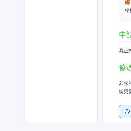
線
學
申
具正
修
若您
請更