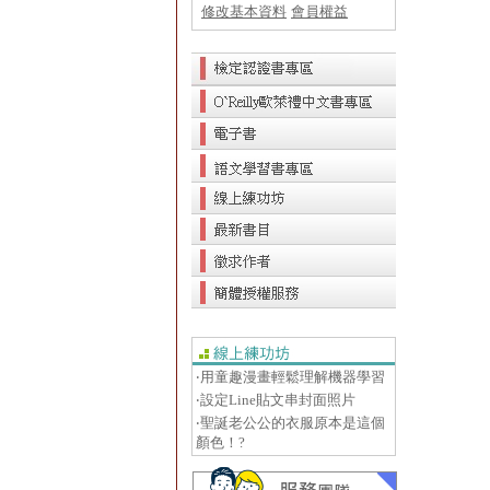
修改基本資料
會員權益
‧用童趣漫畫輕鬆理解機器學習
‧設定Line貼文串封面照片
‧聖誕老公公的衣服原本是這個
顏色！?