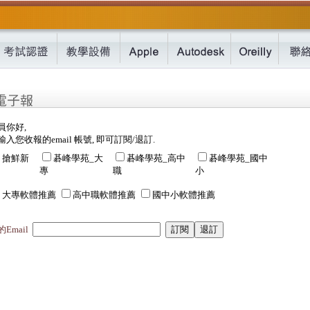
員你好,
入您收報的email 帳號, 即可訂閱/退訂.
搶鮮新
碁峰學苑_大
碁峰學苑_高中
碁峰學苑_國中
專
職
小
大專軟體推薦
高中職軟體推薦
國中小軟體推薦
Email