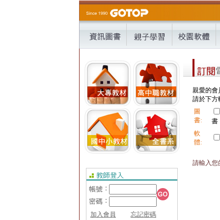
親愛的會
請於下方輸
圖
書:
書
軟
體:
請輸入您的
加入會員
忘記密碼