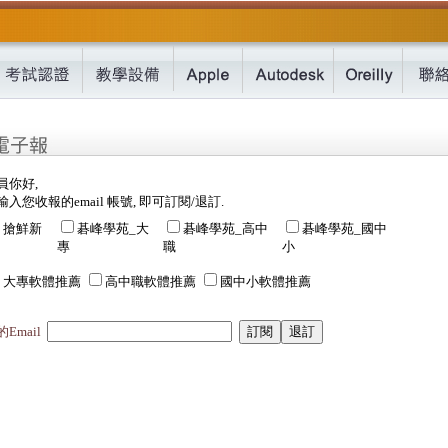
員你好,
入您收報的email 帳號, 即可訂閱/退訂.
搶鮮新
碁峰學苑_大
碁峰學苑_高中
碁峰學苑_國中
專
職
小
大專軟體推薦
高中職軟體推薦
國中小軟體推薦
Email