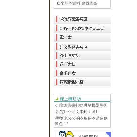
修改基本資料
會員權益
‧用童趣漫畫輕鬆理解機器學習
‧設定Line貼文串封面照片
‧聖誕老公公的衣服原本是這個
顏色！?