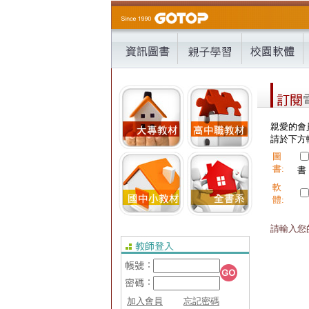
親愛的會
請於下方輸
圖
書:
書
軟
體:
請輸入您的
加入會員
忘記密碼