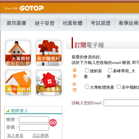
親愛的會員你好,
請於下方輸入您收報的email 帳號, 即
圖
搶鮮新
碁峰學苑_大
書:
書
專
軟
大專軟體推薦
高中職軟
體:
請輸入您的Email
加入會員
忘記密碼