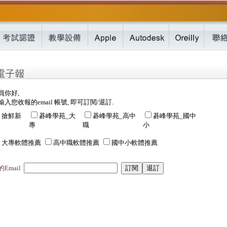
員你好,
入您收報的email 帳號, 即可訂閱/退訂.
搶鮮新
碁峰學苑_大
碁峰學苑_高中
碁峰學苑_國中
專
職
小
大專軟體推薦
高中職軟體推薦
國中小軟體推薦
Email