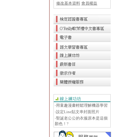
修改基本資料
會員權益
‧用童趣漫畫輕鬆理解機器學習
‧設定Line貼文串封面照片
‧聖誕老公公的衣服原本是這個
顏色！?