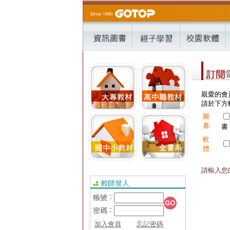
親愛的會
請於下方輸
圖
書:
書
軟
體:
請輸入您的
加入會員
忘記密碼