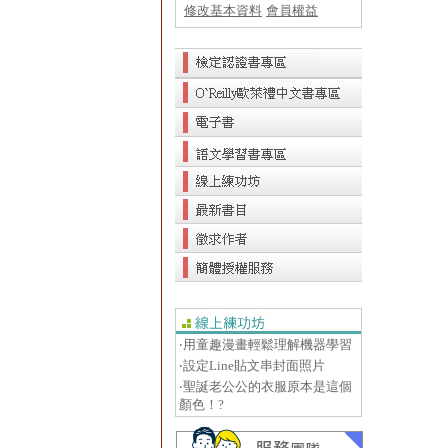
修改基本資料
會員權益
‧用童趣漫畫輕鬆理解機器學習
‧設定Line貼文串封面照片
‧聖誕老公公的衣服原本是這個
顏色！?