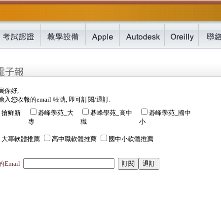
員你好,
入您收報的email 帳號, 即可訂閱/退訂.
搶鮮新
碁峰學苑_大
碁峰學苑_高中
碁峰學苑_國中
專
職
小
大專軟體推薦
高中職軟體推薦
國中小軟體推薦
Email