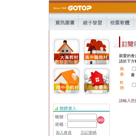
親愛的會
請於下方輸
圖
書:
書
軟
體:
請輸入您的
加入會員
忘記密碼