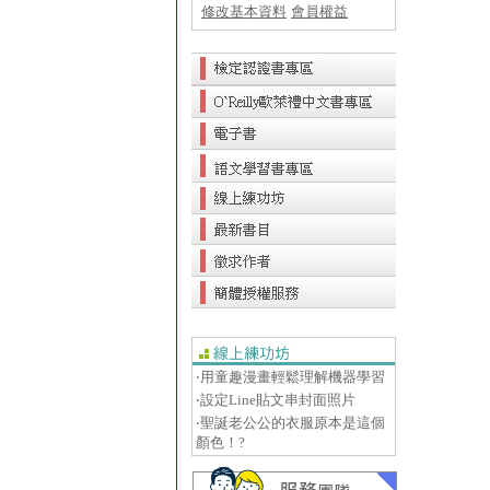
修改基本資料
會員權益
‧用童趣漫畫輕鬆理解機器學習
‧設定Line貼文串封面照片
‧聖誕老公公的衣服原本是這個
顏色！?