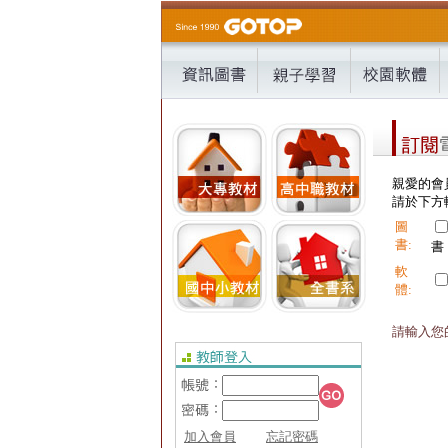
親愛的會
請於下方輸
圖
書:
書
軟
體:
請輸入您的
加入會員
忘記密碼