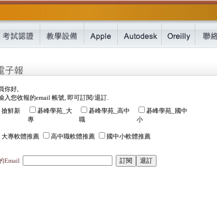
員你好,
入您收報的email 帳號, 即可訂閱/退訂.
搶鮮新
碁峰學苑_大
碁峰學苑_高中
碁峰學苑_國中
專
職
小
大專軟體推薦
高中職軟體推薦
國中小軟體推薦
Email