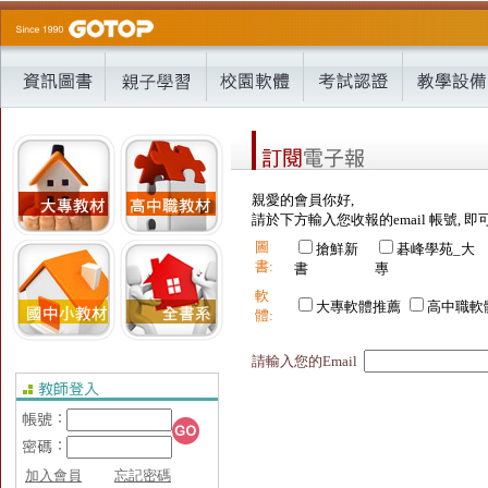
親愛的會員你好,
請於下方輸入您收報的email 帳號, 即
圖
搶鮮新
碁峰學苑_大
書:
書
專
軟
大專軟體推薦
高中職軟
體:
請輸入您的Email
加入會員
忘記密碼