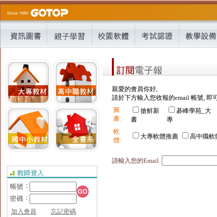
親愛的會員你好,
請於下方輸入您收報的email 帳號, 即
圖
搶鮮新
碁峰學苑_大
書:
書
專
軟
大專軟體推薦
高中職軟
體:
請輸入您的Email
加入會員
忘記密碼