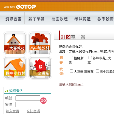
親愛的會員你好,
請於下方輸入您收報的email 帳號, 即
圖
搶鮮新
碁峰學苑_大
書:
書
專
軟
大專軟體推薦
高中職軟
體:
請輸入您的Email
加入會員
忘記密碼