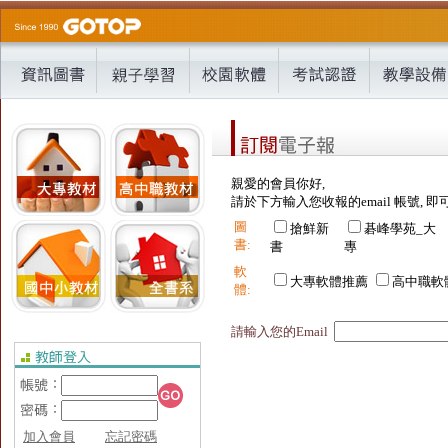
親愛的會員你好,
請於下方輸入您收報的email 帳號, 即
圖
搶鮮新
碁峰學苑_大
書:
書
專
軟
大專軟體推薦
高中職軟
體:
請輸入您的Email
加入會員
忘記密碼