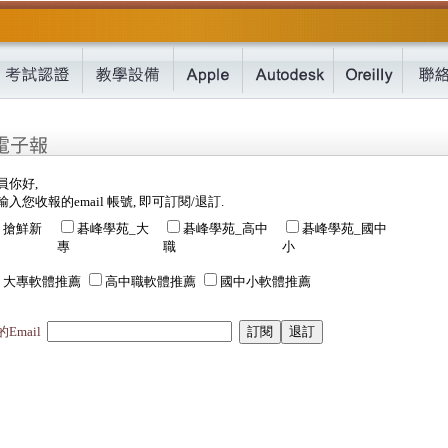
員你好,
入您收報的email 帳號, 即可訂閱/退訂.
搶鮮新
碁峰學苑_大
碁峰學苑_高中
碁峰學苑_國中
專
職
小
大專軟體推薦
高中職軟體推薦
國中小軟體推薦
Email