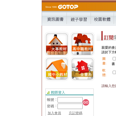
親愛的會
請於下方輸
圖
書:
書
軟
體:
請輸入您的
加入會員
忘記密碼