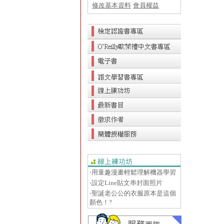
修改基本資料
會員權益
‧用童趣漫畫輕鬆理解機器學習
‧設定Line貼文串封面照片
‧聖誕老公公的衣服原本是這個
顏色！?