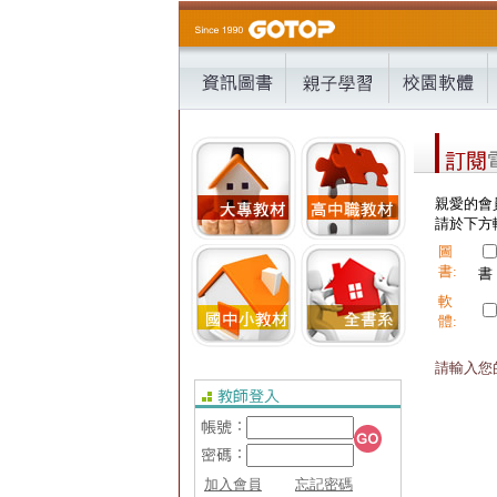
親愛的會
請於下方輸
圖
書:
書
軟
體:
請輸入您的
加入會員
忘記密碼