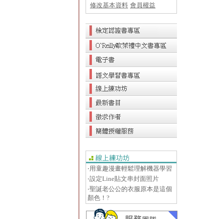
修改基本資料
會員權益
‧用童趣漫畫輕鬆理解機器學習
‧設定Line貼文串封面照片
‧聖誕老公公的衣服原本是這個
顏色！?