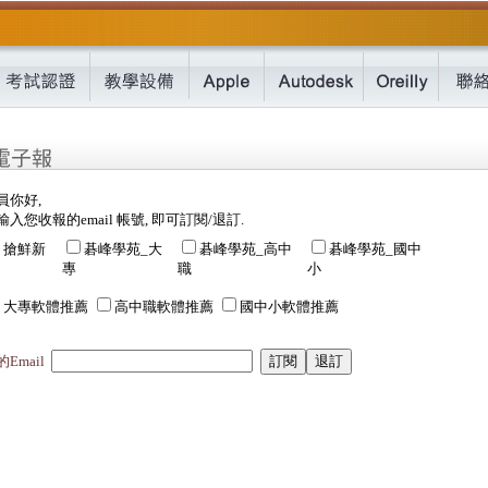
員你好,
入您收報的email 帳號, 即可訂閱/退訂.
搶鮮新
碁峰學苑_大
碁峰學苑_高中
碁峰學苑_國中
專
職
小
大專軟體推薦
高中職軟體推薦
國中小軟體推薦
Email