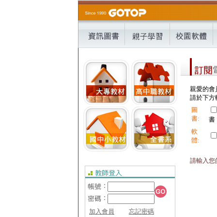
親愛的會
請於下方輸
圖
書:
書
軟
體:
請輸入您的
加入會員
忘記密碼