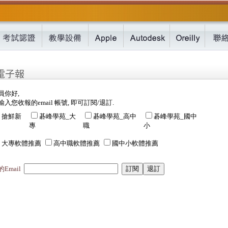
員你好,
入您收報的email 帳號, 即可訂閱/退訂.
搶鮮新
碁峰學苑_大
碁峰學苑_高中
碁峰學苑_國中
專
職
小
大專軟體推薦
高中職軟體推薦
國中小軟體推薦
Email