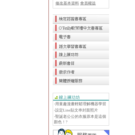
修改基本資料
會員權益
‧用童趣漫畫輕鬆理解機器學習
‧設定Line貼文串封面照片
‧聖誕老公公的衣服原本是這個
顏色！?