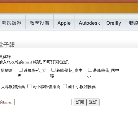
員你好,
入您收報的email 帳號, 即可訂閱/退訂.
搶鮮新
碁峰學苑_大
碁峰學苑_高中
碁峰學苑_國中
專
職
小
大專軟體推薦
高中職軟體推薦
國中小軟體推薦
Email