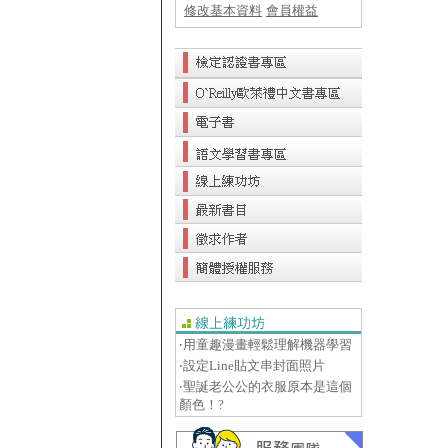
修改基本資料
會員權益
‧用童趣漫畫輕鬆理解機器學習
‧設定Line貼文串封面照片
‧聖誕老公公的衣服原本是這個
顏色！?