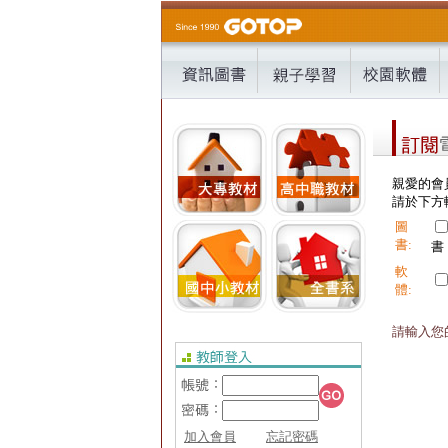
親愛的會
請於下方輸
圖
書:
書
軟
體:
請輸入您的
加入會員
忘記密碼