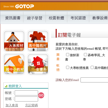
親愛的會員你好,
請於下方輸入您收報的email 帳號, 即
圖
搶鮮新
碁峰學苑_大
書:
書
專
軟
大專軟體推薦
高中職軟
體:
請輸入您的Email
加入會員
忘記密碼