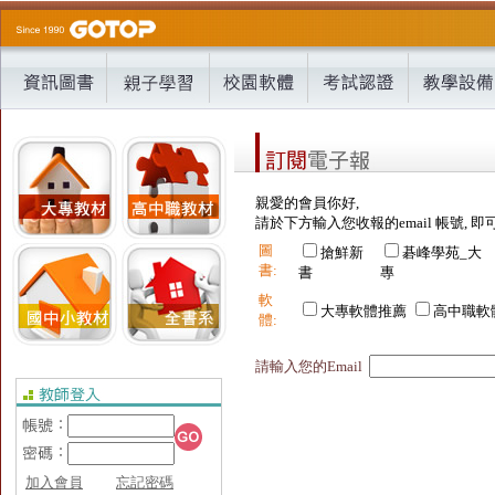
親愛的會員你好,
請於下方輸入您收報的email 帳號, 即
圖
搶鮮新
碁峰學苑_大
書:
書
專
軟
大專軟體推薦
高中職軟
體:
請輸入您的Email
加入會員
忘記密碼