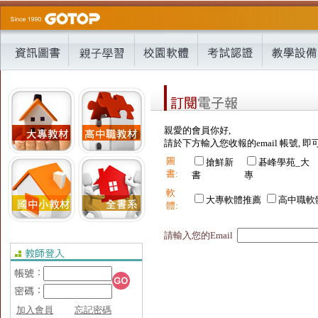
親愛的會員你好,
請於下方輸入您收報的email 帳號, 即
圖
搶鮮新
碁峰學苑_大
書:
書
專
軟
大專軟體推薦
高中職軟
體:
請輸入您的Email
加入會員
忘記密碼