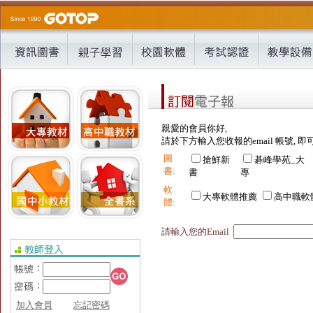
親愛的會員你好,
請於下方輸入您收報的email 帳號, 即
圖
搶鮮新
碁峰學苑_大
書:
書
專
軟
大專軟體推薦
高中職軟
體:
請輸入您的Email
加入會員
忘記密碼