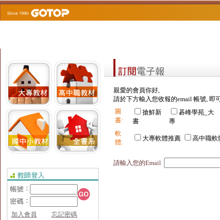
親愛的會員你好,
請於下方輸入您收報的email 帳號, 即
圖
搶鮮新
碁峰學苑_大
書:
書
專
軟
大專軟體推薦
高中職軟
體:
請輸入您的Email
加入會員
忘記密碼