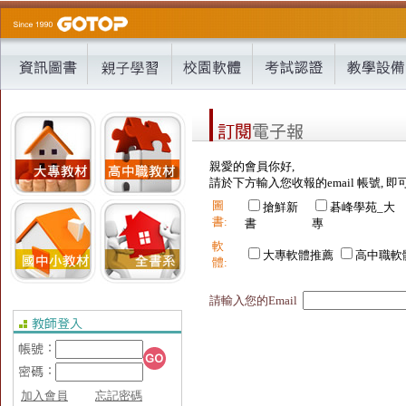
親愛的會員你好,
請於下方輸入您收報的email 帳號, 即
圖
搶鮮新
碁峰學苑_大
書:
書
專
軟
大專軟體推薦
高中職軟
體:
請輸入您的Email
加入會員
忘記密碼