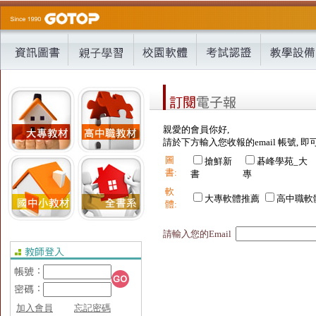
親愛的會員你好,
請於下方輸入您收報的email 帳號, 即
圖
搶鮮新
碁峰學苑_大
書:
書
專
軟
大專軟體推薦
高中職軟
體:
請輸入您的Email
加入會員
忘記密碼