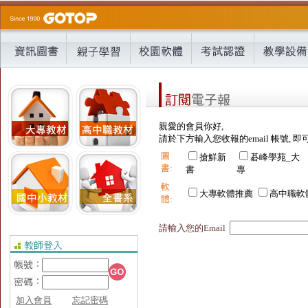
親愛的會員你好,
請於下方輸入您收報的email 帳號, 即
圖
搶鮮新
碁峰學苑_大
書:
書
專
軟
大專軟體推薦
高中職軟
體:
請輸入您的Email
加入會員
忘記密碼