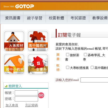
親愛的會員你好,
請於下方輸入您收報的email 帳號, 即
圖
搶鮮新
碁峰學苑_大
書:
書
專
軟
大專軟體推薦
高中職軟
體:
請輸入您的Email
加入會員
忘記密碼