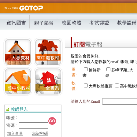
親愛的會員你好,
請於下方輸入您收報的email 帳號, 即
圖
搶鮮新
碁峰學苑_大
書:
書
專
軟
大專軟體推薦
高中職軟
體:
請輸入您的Email
加入會員
忘記密碼