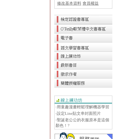
修改基本資料
會員權益
‧用童趣漫畫輕鬆理解機器學習
‧設定Line貼文串封面照片
‧聖誕老公公的衣服原本是這個
顏色！?