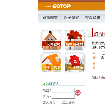
親愛的會
請於下方輸
圖
書:
書
軟
體:
請輸入您的
加入會員
忘記密碼