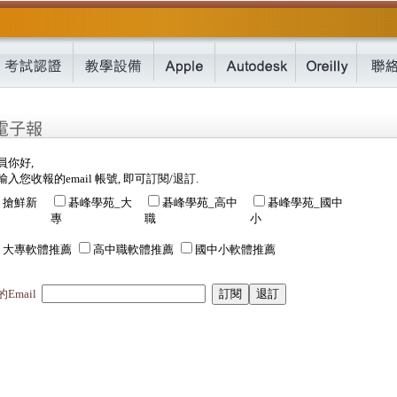
員你好,
入您收報的email 帳號, 即可訂閱/退訂.
搶鮮新
碁峰學苑_大
碁峰學苑_高中
碁峰學苑_國中
專
職
小
大專軟體推薦
高中職軟體推薦
國中小軟體推薦
Email