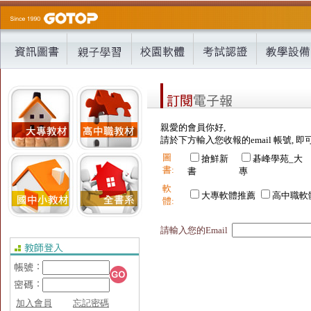
親愛的會員你好,
請於下方輸入您收報的email 帳號, 即
圖
搶鮮新
碁峰學苑_大
書:
書
專
軟
大專軟體推薦
高中職軟
體:
請輸入您的Email
加入會員
忘記密碼