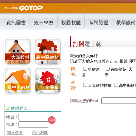
親愛的會員你好,
請於下方輸入您收報的email 帳號, 即
圖
搶鮮新
碁峰學苑_大
書:
書
專
軟
大專軟體推薦
高中職軟
體:
請輸入您的Email
加入會員
忘記密碼