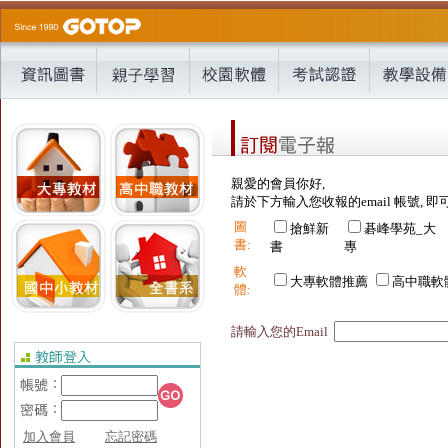
親愛的會員你好,
請於下方輸入您收報的email 帳號, 即
圖
搶鮮新
碁峰學苑_大
書:
書
專
軟
大專軟體推薦
高中職軟
體:
請輸入您的Email
加入會員
忘記密碼