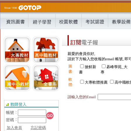
親愛的會員你好,
請於下方輸入您收報的email 帳號, 即
圖
搶鮮新
碁峰學苑_大
書:
書
專
軟
大專軟體推薦
高中職軟
體:
請輸入您的Email
加入會員
忘記密碼