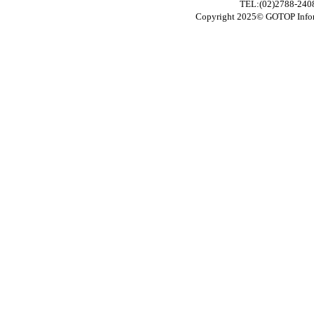
TEL:(02)2788-24
Copyright 2025© GOTOP In