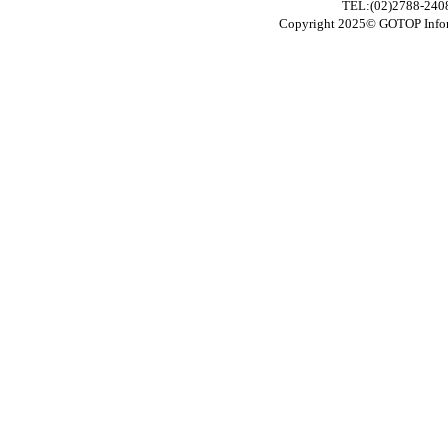
TEL:(02)2788-24
Copyright 2025© GOTOP In