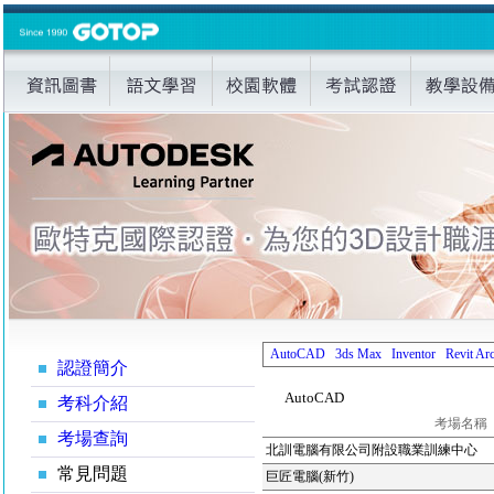
AutoCAD
3ds Max
Inventor
Revit Arc
認證簡介
AutoCAD
考科介紹
考場名稱
考場查詢
北訓電腦有限公司附設職業訓練中心
常見問題
巨匠電腦(新竹)