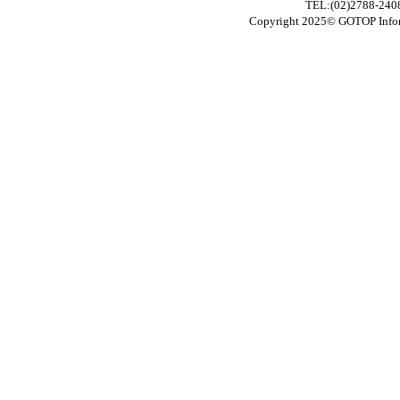
TEL:(02)2788-24
Copyright 2025© GOTOP In