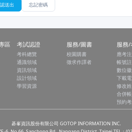
忘記密碼
專區
考試認證
服務/圖書
服務
考科總覽
校園購書
應考注
通識領域
徵求作譯者
帳號註
資訊領域
數位徽
設計領域
下載電
學習資源
修改姓
合併帳
預約考
碁峯資訊股份有限公司 GOTOP INFORMATION INC.
.66, Sanchong Rd., Nangang District, Taipei TEL：(0