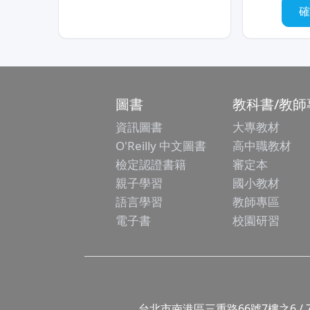
圖書
教科書/教師
資訊圖書
大專教材
O'Reilly 中文圖書
高中職教材
檢定認證書籍
審定本
親子學習
國小教材
語言學習
教師專區
電子書
校園研習
台北市南港區三重路66號7樓之6 / 7F.-6, No