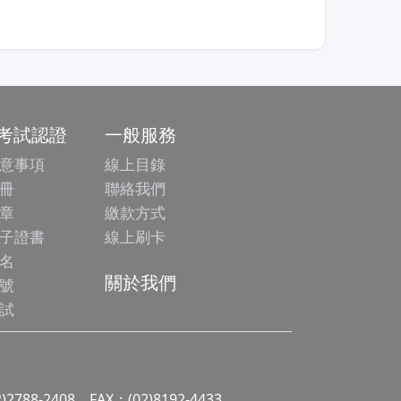
/考試認證
一般服務
意事項
線上目錄
冊
聯絡我們
章
繳款方式
子證書
線上刷卡
名
關於我們
號
試
2)2788-2408 FAX：(02)8192-4433