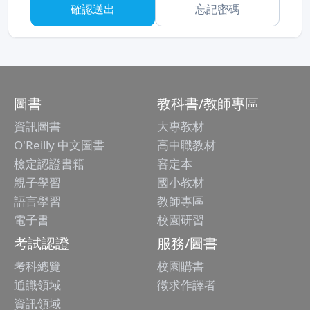
忘記密碼
圖書
教科書/教師專區
資訊圖書
大專教材
O'Reilly 中文圖書
高中職教材
檢定認證書籍
審定本
親子學習
國小教材
語言學習
教師專區
電子書
校園研習
考試認證
服務/圖書
考科總覽
校園購書
通識領域
徵求作譯者
資訊領域