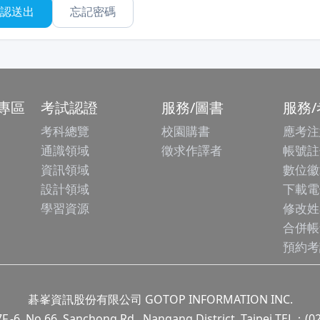
忘記密碼
專區
考試認證
服務/圖書
服務
考科總覽
校園購書
應考注
通識領域
徵求作譯者
帳號註
資訊領域
數位徽
設計領域
下載電
學習資源
修改姓
合併帳
預約考
碁峯資訊股份有限公司 GOTOP INFORMATION INC.
.66, Sanchong Rd., Nangang District, Taipei TEL：(0