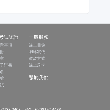
/考試認證
一般服務
意事項
線上目錄
冊
聯絡我們
章
繳款方式
子證書
線上刷卡
名
關於我們
號
試
2)2788-2408 FAX：(02)8192-4433