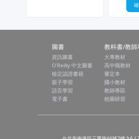
圖書
教科書/教師
資訊圖書
大專教材
O'Reilly 中文圖書
高中職教材
檢定認證書籍
審定本
親子學習
國小教材
語言學習
教師專區
電子書
校園研習
台北市南港區三重路66號7樓之6 / 7F.-6, No