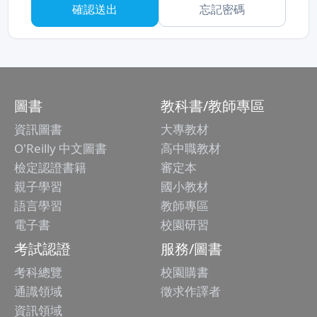
忘記密碼
圖書
教科書/教師專區
資訊圖書
大專教材
O'Reilly 中文圖書
高中職教材
檢定認證書籍
審定本
親子學習
國小教材
語言學習
教師專區
電子書
校園研習
考試認證
服務/圖書
考科總覽
校園購書
通識領域
徵求作譯者
資訊領域