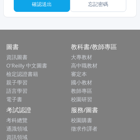
忘記密碼
圖書
教科書/教師專區
資訊圖書
大專教材
O'Reilly 中文圖書
高中職教材
檢定認證書籍
審定本
親子學習
國小教材
語言學習
教師專區
電子書
校園研習
考試認證
服務/圖書
考科總覽
校園購書
通識領域
徵求作譯者
資訊領域